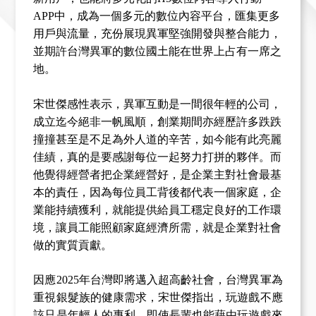
APP
中，成為一個多元的數位內容平台，匯集更多
用戶與流量，充份展現異軍堅強開發與整合能力，
並期許台灣異軍的數位國土能在世界上占有一席之
地。
宋世傑感性表示，
異軍互動是一間很年輕的公司，
成立迄今絕非一帆風順，創業期間亦經歷許多跌跌
撞撞甚至是不足為外人道的辛苦，如今能有此亮麗
佳績，真的是要感謝每位一起努力打拼的夥伴。而
他覺得經營者把企業經營好，是企業主對社會最基
本的責任，因為每位員工背後都代表一個家庭，企
業能持續獲利，就能提供給員工穩定良好的工作環
境，讓員工能照顧家庭經濟所需，就是企業對社會
做的實質貢獻。
因應2025年台灣即將邁入超高齡社會，
台灣異軍為
重視銀髮族的健康需求，宋世傑指出，玩遊戲不應
該只是年輕人的專利，即使長輩也能藉由玩遊戲來