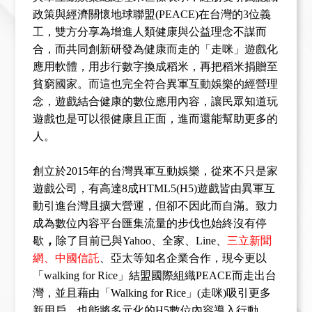
政策與經濟關懷地球聯盟
(
PEACE
)
在台灣的
3
位義
工，雙方分享為增進人類健康與公益理念不謀而
合，而共同創新研發為健康而走的「走咪」遊戲化
應用軟體，用步行數字換成稻米，再把稻米捐贈至
貧窮國家。而這也完全符合異軍互動娛樂的經營理
念，遊戲結合健康的數位應用內容，
讓民眾知道玩
遊戲也是可以很健康且正面，
進而
還
能幫助更多的
人。
創立於
2015
年的台灣異軍互動娛樂，從來不只是家
遊戲公司，有高達
8
成
HTML5(H5)
遊戲皆由異軍互
動引進台灣且擴大營運，但卻不因此而自滿。致力
成為數位內容平台匯集流量的步伐也始終沒有停
，
歇
除了
目前已與
Yahoo
、全家、Line
、
三立新聞
網、中國信託
、亞太等知名企業合作，現今更以
「
walking for Rice
」結盟國際組織
PEACE
而走出台
灣，並且藉由「
Walking for Rice
」
(
走咪
)
吸引更多
新用戶，也能將多元化的
H5
數位內容導入行動