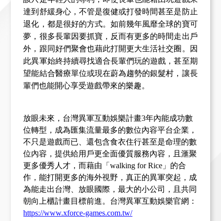
達到舒緩身心，
不管是復健或打發時間甚至是防止
退化，都是很好的方式。如前幾年風靡全球的寶可
夢，很多長輩因要抓寶，反而有更多的時間走出戶
外，跟同好們聚會也藉此打開更大生活社交圈。因
此異軍始終持續尋找適合長輩們玩的遊戲，甚至期
望能結合醫療單位或現在蔚為趨勢的銀髮村，讓長
輩們也能開心享受遊戲帶來的樂趣。
放眼未來，台灣異軍互動娛樂計畫
3
年內能成功數
位轉型，成為匯集流量最多的數位內容平台企業，
不只是遊戲而已、還包含食衣住行甚至是命理的數
位內容，提供給用戶更全面優質服務內容，且滙聚
更多優秀人才，
而藉由「walking for Rice」的合
作，能打開更多的海外視野，真正的異軍突起，成
為能走出台灣、放眼國際，最大的小公司，且
共同
朝向上櫃計畫目標前進。台灣異軍互動娛樂官網：
https://www.xforce-games.com.tw/