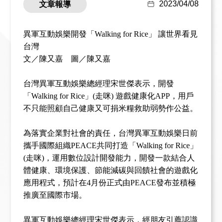
2023/04/08
文章報導
異軍互動娛樂開發「
Walking for Rice
」
讓世界看見
台灣
文
／陳又嘉
圖／陳又嘉
台灣異軍互動娛樂總經理宋世傑表示，開發
「
Walking for Rice
」
(
走咪
)
遊戲健康化
APP
，用戶
不只能照顧自己健康又可捐米糧救助弱勢作公益。
為落實企業對社會的責任，台灣異軍互動娛樂日前
攜手國際組織
PEACE
共同打造「
Walking for Rice
」
(
走咪
)
，運用數位設計開發能力，開發一款結合人
體健康、環境保護、節能減碳與回饋社會的遊戲化
應用程式，預計在
4
月份正式由
PEACE
發布並積極
推廣至國際市場。
異軍互動娛樂總經理宋世傑表示，經朋友引薦認識