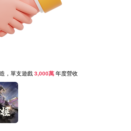
創造，單支遊戲
3,000萬
年度營收