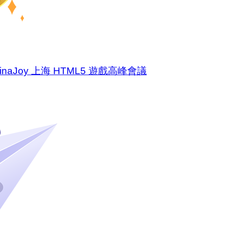
hinaJoy 上海 HTML5 遊戲高峰會議