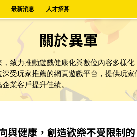
最新消息
人才招募
關於異軍
來，致力推動遊戲健康化與數位內容多樣化
造深受玩家推薦的網頁遊戲平台，提供玩家
為企業客戶提升佳績。
向與健康，創造歡樂不受限制的 H