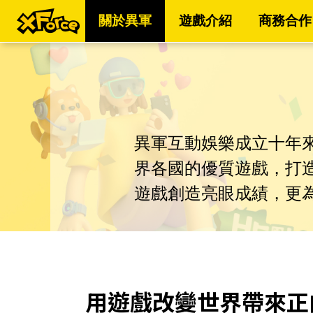
關於異軍
遊戲介紹
商務合作
異軍互動娛樂成立十年
界各國的優質遊戲，打
遊戲創造亮眼成績，更
用遊戲改變世界帶來正