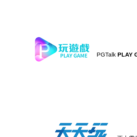
PGTalk
PLAY