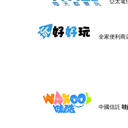
亞太電
全家便利商
中國信託
哇