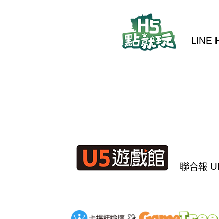
LINE
聯合報 U